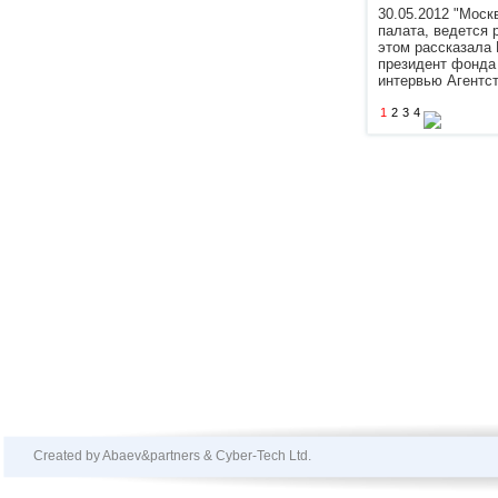
30.05.2012 "Мос
палата, ведется р
этом рассказала
президент фонда
интервью Агентс
1
2
3
4
Created by Abaev&partners & Cyber-Tech Ltd.