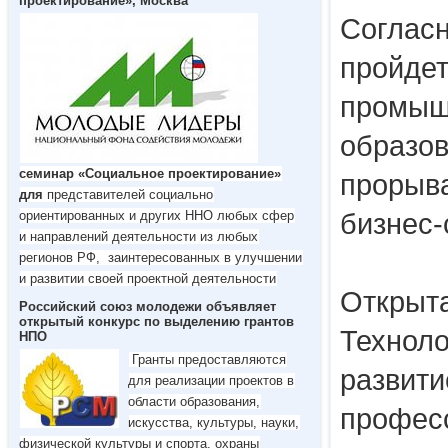
проектирование», Москва
Согласн
пройдет
промыш
образов
семинар «Социальное проектирование»
прорыва
для
представителей социально
ориентированных и других ННО любых сфер
бизнес-
и направлений деятельности из любых
регионов РФ, заинтересованных в улучшении
и развитии своей проектной деятельности
Открыта
Российский cоюз молодежи объявляет
открытый конкурс по выделению грантов
Техноло
НПО
Гранты предоставляются
развити
для реализации проектов в
области образования,
профес
искусства, культуры, науки,
физической культуры и спорта, охраны