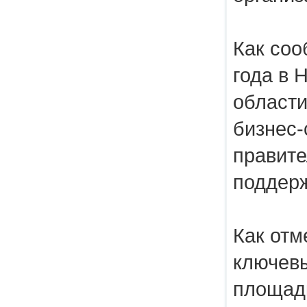
Как соо
года в 
области
бизнес-
правите
поддер
Как отм
ключевы
площад