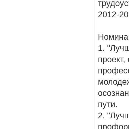
трудоус
2012-20
Номина
1. "Луч
проект,
профес
молоде
осозна
пути.
2. "Луч
профор