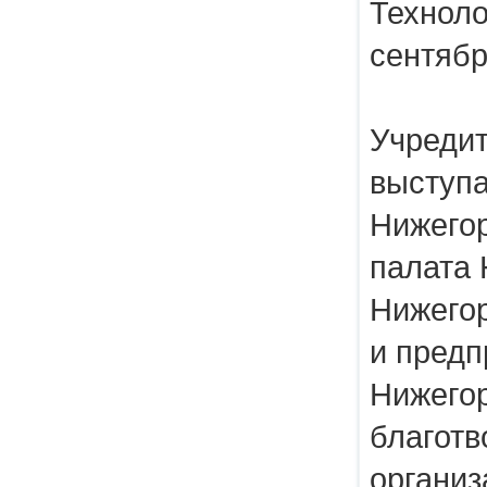
Техноло
сентябр
Учредит
выступа
Нижего
палата 
Нижего
и пред
Нижего
благот
организ