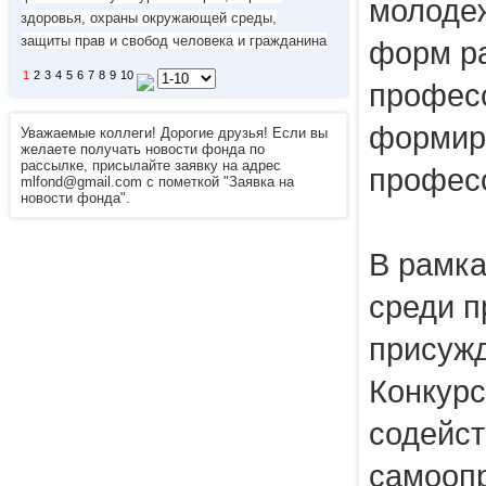
молоде
здоровья, охраны окружающей среды,
защиты прав и свобод человека и гражданина
форм р
1
2
3
4
5
6
7
8
9
10
профес
формир
Уважаемые коллеги! Дорогие друзья! Если вы
желаете получать новости фонда по
рассылке, присылайте заявку на адрес
профес
mlfond@gmail.com с пометкой "Заявка на
новости фонда".
В рамка
среди 
присужд
Конкурс
содейс
самооп