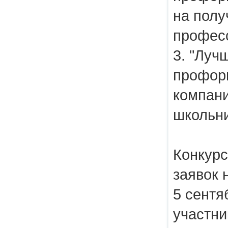
на полу
профес
3. "Луч
профори
компан
школьн
Конкурс
заявок 
5 сентя
участни