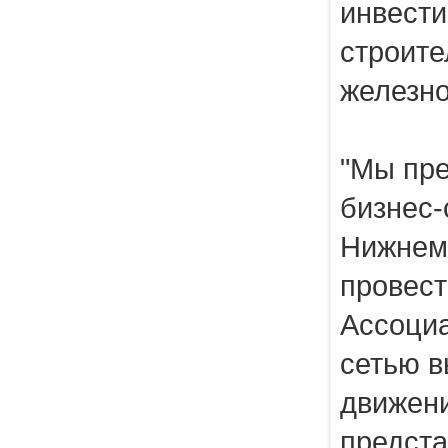
инвести
строите
железн
"Мы пр
бизнес-
Нижнем 
провест
Ассоциа
сетью в
движени
предста