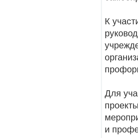
К участ
руково
учрежд
организ
профор
Для уча
проекты
меропр
и проф