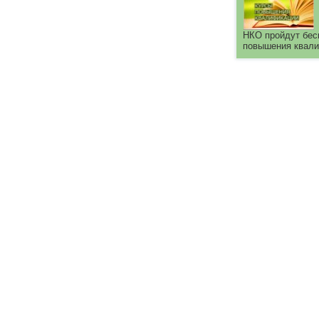
НКО пройдут бес
повышения квал