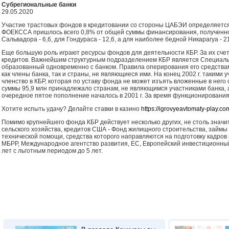
Субрегиональные банки
29.05.2020
Участие трастовых фондов в кредитовании со стороны ЦАБЭИ определяется
ФОЕКССА пришлось всего 0,8% от общей суммы финансирования, полученног
Сальвадора - 6,6, для Гондураса - 12,6, а для наиболее бедной Никарагуа - 2
Еще большую роль играют ресурсы фондов для деятельности КБР. За их сче
кредитов. Важнейшим структурным подразделением КБР является Специаль
образованный одновременно с банком. Правила оперирования его средств
как члены банка, так и страны, не являющиеся ими. На конец 2002 г. таким
членство в КБР, которая по уставу фонда не может изъять вложенные в него
суммы 95,9 млн принадлежало странам, не являющимся участниками банка, 
очередное пятое пополнение началось в 2001 г. За время функционировани
Хотите испыть удачу? Делайте ставки в казино
https://igrovyeavtomaty-play.co
Помимо крупнейшего фонда КБР действует несколько других, не столь значи
сельского хозяйства, кредитов США - Фонд жилищного строительства, зай
технической помощи, средства которого направляются на подготовку кадров
МБРР, Международное агентство развития, ЕС, Европейский инвестиционный
лет с льготным периодом до 5 лет.